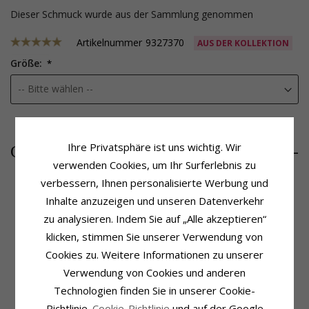
Dieser Schmuck wurde aus der Sammlung genommen
Artikelnummer
9327370
AUS DER KOLLEKTION
Größe:
1202,-
Ihre Privatsphäre ist uns wichtig. Wir
CHANTI Preis
verwenden Cookies, um Ihr Surferlebnis zu
verbessern, Ihnen personalisierte Werbung und
Inhalte anzuzeigen und unseren Datenverkehr
Produktinformation
Schmuckstein
zu analysieren. Indem Sie auf „Alle akzeptieren“
Schmuckstein:
Diamant
Stückzahl:
1
klicken, stimmen Sie unserer Verwendung von
Ring:
Gold Ring
Schliff:
Brillantschliff
Cookies zu. Weitere Informationen zu unserer
Karat:
14
Schmuckstein:
Diamant
Metall:
Gold
Diamantfarbe:
Wesselton
Verwendung von Cookies und anderen
Oberfläche:
Polierter
Diamantreinheit:
SI
Technologien finden Sie in unserer Cookie-
Karat:
0,30
Richtlinie.
Cookie-Richtlinie
und auf der Google