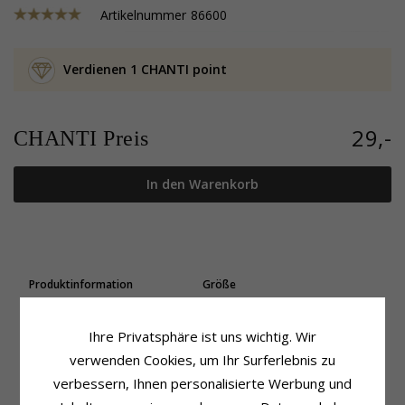
Artikelnummer
86600
Verdienen 1 CHANTI point
29,-
CHANTI Preis
In den Warenkorb
Produktinformation
Größe
Form:
Buchstab A
Höhe:
6,1 mm
Ohrringe:
Ohrstecker
Breite:
5,0 mm
Ihre Privatsphäre ist uns wichtig. Wir
Metall:
Silber
Lieferzeit
Oberfläche:
Polierter
verwenden Cookies, um Ihr Surferlebnis zu
Lieferzeit:
4-5 Werktage
verbessern, Ihnen personalisierte Werbung und