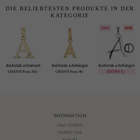
DIE BELIEBTESTEN PRODUKTE IN DER
KATEGORIE
SALE
80%
Buchstab a Diamant
Buchstab a Anhänger
Buchstab a Anhänger
Anhänger in 9 karat
aus 8 Karat Gold - My
aus Silber - My Letter
EXTRA
5,-
203,-
49,-
CHANTI Preis
CHANTI Preis
Gold 0,01 ct
Letter
INFORMATION
Über CHANTI
CHANTI Club
Kontakt