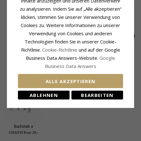
Inhalte anzuzeigen und unseren Datenverkehr
VERWANDTE PRODUKTE
zu analysieren. Indem Sie auf „Alle akzeptieren“
klicken, stimmen Sie unserer Verwendung von
Cookies zu. Weitere Informationen zu unserer
Verwendung von Cookies und anderen
Technologien finden Sie in unserer Cookie-
Richtlinie.
Cookie-Richtlinie
und auf der Google
Einhorn blauem
Süßigkeiten
Perle Ohrstecker in
Business Data Answers-Website.
Google
Bergkristall
mehrfarbigen
Silber mit
36,-
47,-
91,-
CHANTI Preis
CHANTI Preis
CHANTI Preis
Ohrstecker in Silber -
Ohrstecker in Silber -
vergoldetem Silber
Business Data Answers
Little Ones
Little Ones
KÜRZLICH ANGESEHENE PRODUKTE
ALLE AKZEPTIEREN
ABLEHNEN
BEARBEITEN
Buchstab a
Ohrstecker in Silber
29,-
CHANTI Preis