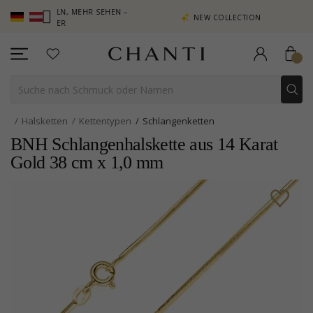
E SAMMELN, MEHR SEHEN –
NEW COLLECTION | AURA
N SIE HIER
Halsketten
Kettentypen
Schlangenketten
BNH Schlangenhalskette aus 14 Karat
Gold 38 cm x 1,0 mm