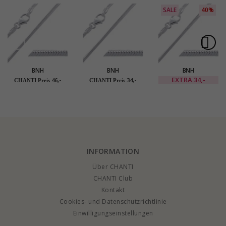
SALE
40%
BNH
BNH
BNH
Schlangenhalskette
Schlangenhalskette
Schlangenhalskette
EXTRA
34,-
46,-
34,-
CHANTI Preis
CHANTI Preis
aus Silber 50 cm x 1,2
aus Silber 38 cm x 1,2
aus Silber 60 cm x 1,2
mm
mm
mm
INFORMATION
Über CHANTI
CHANTI Club
Kontakt
Cookies- und Datenschutzrichtlinie
Einwilligungseinstellungen