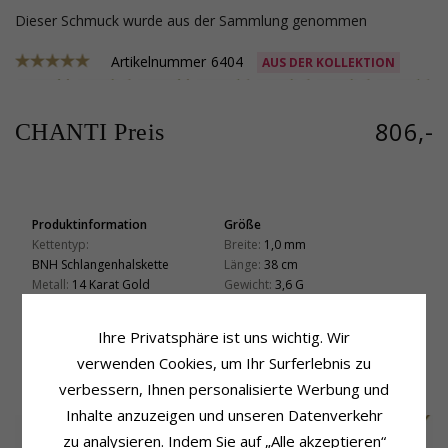
Dieser Schmuck wurde aus der Sammlung genommen
Artikelnummer
6404
AUS DER KOLLEKTION
806,-
CHANTI Preis
Produktinformation
Größe
Kettentyp:
Breite:
1,0 mm
BNH Schlangenhalskette
Länge:
38 cm
Metall:
14 Karat Gold
Gewicht:
3,6 G
Oberfläche:
Facette
Lieferzeit
Lieferzeit:
4-5 Werktage
Ihre Privatsphäre ist uns wichtig. Wir
verwenden Cookies, um Ihr Surferlebnis zu
VERWANDTE PRODUKTE
verbessern, Ihnen personalisierte Werbung und
Inhalte anzuzeigen und unseren Datenverkehr
zu analysieren. Indem Sie auf „Alle akzeptieren“