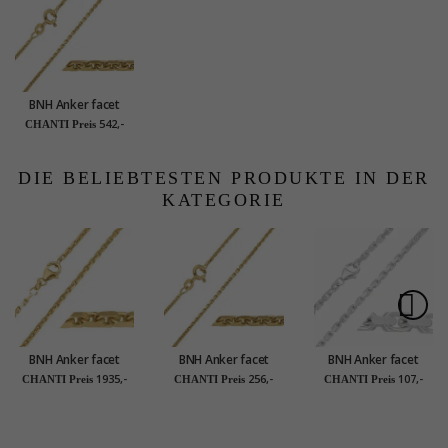
BNH Anker facet
halskette aus 14
542,-
CHANTI Preis
Karat Gold 45 cm x
1,3 mm
DIE BELIEBTESTEN PRODUKTE IN DER
KATEGORIE
BNH Anker facet
BNH Anker facet
BNH Anker facet
halskette aus 14
halskette aus 8 Karat
halskette aus Silber
1935,-
256,-
107,-
CHANTI Preis
CHANTI Preis
CHANTI Preis
Karat Gold 45 cm x
Gold 42 cm x 1,3 mm
50 cm x 2,1 mm
2,0 mm