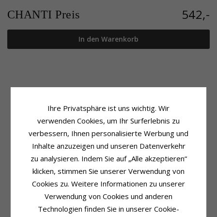
542,-
CHANTI Preis
In den Warenkorb
Produktinformation
Größe
Kettentyp:
Drahtdicke:
0,4 mm
Ihre Privatsphäre ist uns wichtig. Wir
BNH Anker Facet Halskette
Breite:
1,3 mm
verwenden Cookies, um Ihr Surferlebnis zu
Metall:
14 Karat Gold
Länge:
45 cm
Oberfläche:
Facette
Gewicht:
2,5 G
verbessern, Ihnen personalisierte Werbung und
Inhalte anzuzeigen und unseren Datenverkehr
Lieferzeit
Lieferzeit:
4-5 Werktage
zu analysieren. Indem Sie auf „Alle akzeptieren“
klicken, stimmen Sie unserer Verwendung von
VERWANDTE PRODUKTE
Cookies zu. Weitere Informationen zu unserer
Verwendung von Cookies und anderen
Technologien finden Sie in unserer Cookie-