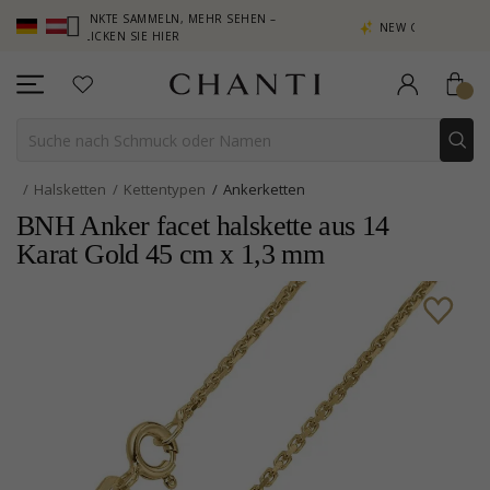
PUNKTE SAMMELN, MEHR SEHEN –
NEW COLLECTION | AURA
LICKEN SIE HIER
Halsketten
Kettentypen
Ankerketten
BNH Anker facet halskette aus 14
Karat Gold 45 cm x 1,3 mm