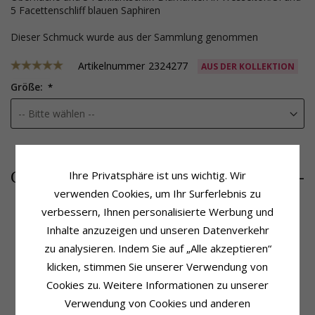
5 Facettenschliff blauen Saphiren
Dieser Schmuck wurde aus der Sammlung genommen
Artikelnummer
2324277
AUS DER KOLLEKTION
Größe:
3427,-
CHANTI Preis
Ihre Privatsphäre ist uns wichtig. Wir
verwenden Cookies, um Ihr Surferlebnis zu
verbessern, Ihnen personalisierte Werbung und
Inhalte anzuzeigen und unseren Datenverkehr
Produktinformation
Schmuckstein
zu analysieren. Indem Sie auf „Alle akzeptieren“
Farbe:
Blauem
Stückzahl:
34
klicken, stimmen Sie unserer Verwendung von
Schmuckstein:
Saphir
Schliff:
Brillantschliff
Cookies zu. Weitere Informationen zu unserer
Ring:
Diamantring
Schmuckstein:
Diamant
Karat:
14
Diamantfarbe:
Wesselton
Verwendung von Cookies und anderen
Metall:
Weißgold
Diamantreinheit:
SI