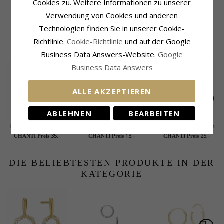
Cookies zu. Weitere Informationen zu unserer
5 mm Støvring
Verwendung von Cookies und anderen
Design Ohrringe in
22,-
CHANTI Preis
Silber weißen
Technologien finden Sie in unserer Cookie-
Zirkonen
Richtlinie.
Cookie-Richtlinie
und auf der Google
KUNDEN KAUFTEN AUCH
Business Data Answers-Website.
Google
Business Data Answers
ALLE AKZEPTIEREN
ABLEHNEN
BEARBEITEN
Blumen Zirkon Ring
2 mm Scrouples
Hufeisen Ohrringe in
aus Silber
Ohrringe in Silber
Silber - Little Ones
35,-
13,-
25,-
CHANTI Preis
CHANTI Preis
CHANTI Preis
weißen Zirkonen
DIE BELIEBTESTEN PRODUKTE IN DER
KATEGORIE