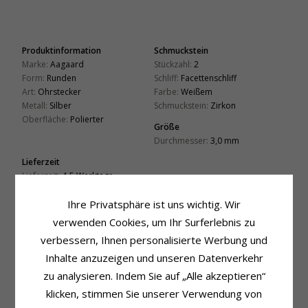
Produktinformation
Schmuckstein
Marke:
Aagaard
Stückzahl:
2
Form:
Runden
Schliff:
Facettenschliff
Art:
Ohrstecker
Farbe:
Weißem
Metall:
Silber
Schmuckstein:
Zirkon
Oberfläche:
Polierter
Größe
Durchmesser:
3,0 mm
Lieferzeit
Lieferzeit:
4-5 Werktage
Ihre Privatsphäre ist uns wichtig. Wir
VERWANDTE PRODUKTE
verwenden Cookies, um Ihr Surferlebnis zu
verbessern, Ihnen personalisierte Werbung und
Inhalte anzuzeigen und unseren Datenverkehr
zu analysieren. Indem Sie auf „Alle akzeptieren“
klicken, stimmen Sie unserer Verwendung von