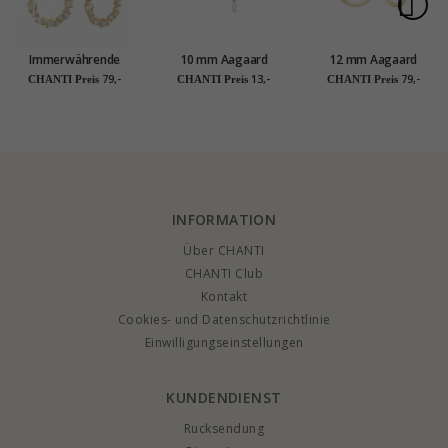
Immerwährende
10 mm Aagaard
12 mm Aagaard
Liebe Aagaard
runden Kreole in
Kreole in 8 Karat Gold
79,-
13,-
79,-
CHANTI Preis
CHANTI Preis
CHANTI Preis
Ohrringe in
Silber
vergoldetem
Sterlingsilber
weißem Zirkon
INFORMATION
Über CHANTI
CHANTI Club
Kontakt
Cookies- und Datenschutzrichtlinie
Einwilligungseinstellungen
KUNDENDIENST
Rucksendung