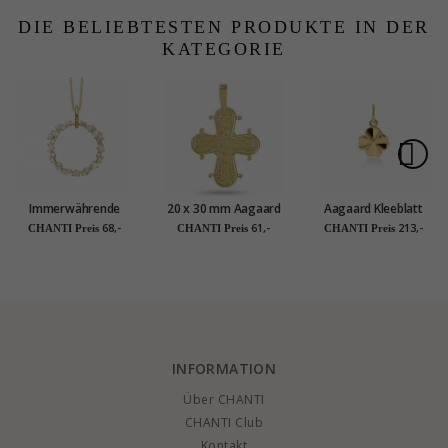
Sterlingsilber
DIE BELIEBTESTEN PRODUKTE IN DER
KATEGORIE
Immerwährende
20 x 30 mm Aagaard
Aagaard Kleeblatt
Liebe Aagaard
Dagmar-Kreuz mit
Anhänger in 8 Karat
68,-
61,-
213,-
CHANTI Preis
CHANTI Preis
CHANTI Preis
Halskette mit
Vater Unser
Gold
Anhänger in
Anhänger in
vergoldetem
vergoldetem
Sterlingsilber
Sterlingsilber
INFORMATION
Über CHANTI
CHANTI Club
Kontakt