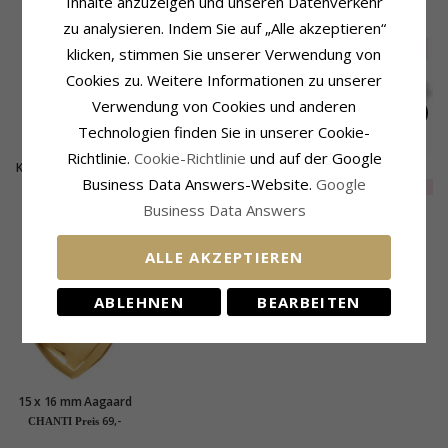
Inhalte anzuzeigen und unseren Datenverkehr
KUNDEN KAUFTEN AUCH
zu analysieren. Indem Sie auf „Alle akzeptieren“
SALE
50%
klicken, stimmen Sie unserer Verwendung von
Cookies zu. Weitere Informationen zu unserer
Verwendung von Cookies und anderen
Technologien finden Sie in unserer Cookie-
Richtlinie.
Cookie-Richtlinie
und auf der Google
Klein Anker Anhänger
Glaube-Hoffnung-
Panzer Ring aus
Business Data Answers-Website.
Google
aus vergoldetem
Liebe Anhänger aus
vergoldetem
EXTRA
53,-
53,-
74,-
CHANTI Preis
CHANTI Preis
Sterlingsilber
vergoldetem
Sterlingsilber
Business Data Answers
Sterlingsilber
KÜRZLICH ANGESEHENE PRODUKTE
ALLE AKZEPTIEREN
ABLEHNEN
BEARBEITEN
15 x 16 mm Aagaard
Herz Anhänger in
69,-
CHANTI Preis
vergoldetem