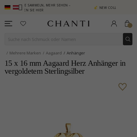
UNKTE SAMMELN, MEHR SEHEN –
NEW COLLECTION | AURA
LICKEN SIE HIER
Mehrere Marken
Aagaard
Anhänger
15 x 16 mm Aagaard Herz Anhänger in
vergoldetem Sterlingsilber