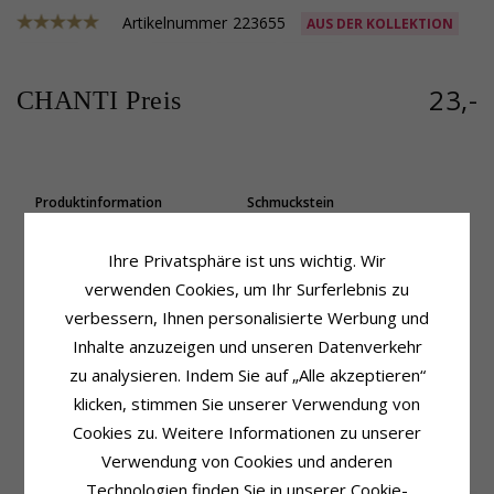
Artikelnummer
223655
AUS DER KOLLEKTION
23,-
CHANTI Preis
Produktinformation
Schmuckstein
Marke:
Scrouples
Stückzahl:
2
Weitere Wörter:
4 mm
Schliff:
Facettenschliff
Ihre Privatsphäre ist uns wichtig. Wir
Form:
Runden
Farbe:
Weißem
verwenden Cookies, um Ihr Surferlebnis zu
Art:
Ohrringe
Schmuckstein:
Zirkon
Metall:
Vergoldetem Sterlingsilber
verbessern, Ihnen personalisierte Werbung und
Größe
Oberfläche:
Polierter
Inhalte anzuzeigen und unseren Datenverkehr
Durchmesser:
4,0 mm
zu analysieren. Indem Sie auf „Alle akzeptieren“
Lieferzeit
klicken, stimmen Sie unserer Verwendung von
Lieferzeit:
4-5 Werktage
Cookies zu. Weitere Informationen zu unserer
KUNDEN KAUFTEN AUCH
Verwendung von Cookies und anderen
Technologien finden Sie in unserer Cookie-