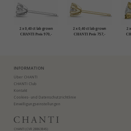
2 x 0,40 ct lab grown
2 x 0,40 ct lab grown
2 
Diamant Solitärohrstecker
Diamant Solitärohrstecker
Diama
970,-
757,-
CHANTI Preis
CHANTI Preis
CH
in 14 Karat Weißgold mit
in 9 Karat Gold mit lab
Kara
lab grown Diamant
grown Diamant
INFORMATION
Über CHANTI
CHANTI Club
Kontakt
Cookies- und Datenschutzrichtlinie
Einwilligungseinstellungen
CHANTI (CVR 28863845)