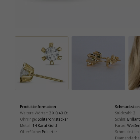
Produktinformation
Schmuckstein
Weitere Wörter:
2 X 0,40 Ct
Stückzahl:
2
Ohrringe:
Solitärohrstecker
Schliff:
Brillant
Metall:
14 Karat Gold
Farbe:
Weiße
Oberfläche:
Polierter
Schmuckstein:
Diamantfarbe