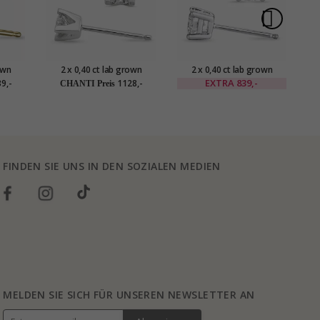
own
2 x 0,40 ct lab grown
2 x 0,40 ct lab grown
tecker
Diamant Solitärohrstecker
Diamant Weißgold
Di
EXTRA
839,-
9,-
1128,-
CHANTI Preis
t lab
in 14 Karat Weißgold mit
Solitärohrstecker in 14
t
lab grown Diamant
Karat Weißgold mit lab
grown Diamant
FINDEN SIE UNS IN DEN SOZIALEN MEDIEN
MELDEN SIE SICH FÜR UNSEREN NEWSLETTER AN