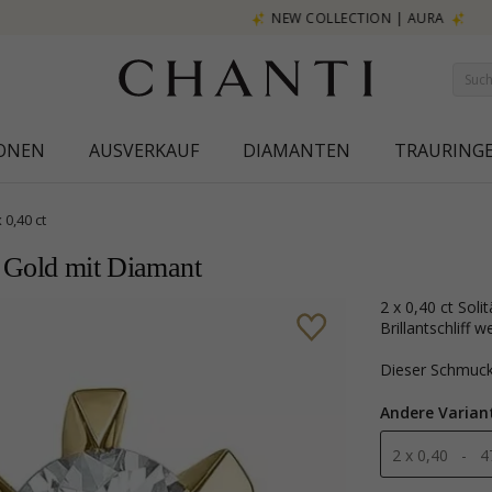
NEW COLLECTION | AURA
IONEN
AUSVERKAUF
DIAMANTEN
TRAURING
x 0,40 ct
at Gold mit Diamant
2 x 0,40 ct Solitärohrstecker in 14 Karat Gold mit polierter Oberfläche und 2
Brillantschliff
Dieser Schmu
Andere Varian
2 x 0,40 - 4