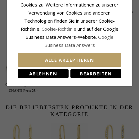
Cookies zu. Weitere Informationen zu unserer
Halbkreolen in
Mehrfarbigen
Perle Halbkreolen in
Verwendung von Cookies und anderen
vergoldetem
Schmuckstein
vergoldetem
EXTRA
41,-
41,-
79,-
CHANTI Preis
CHANTI Preis
Technologien finden Sie in unserer Cookie-
Sterlingsilber - Lumé
Halbkreolen in
Sterlingsilber - Lumé
Etched
vergoldetem
Etched
Richtlinie.
Cookie-Richtlinie
und auf der Google
Sterlingsilber - Bubbly
KUNDEN KAUFTEN AUCH
Business Data Answers-Website.
Google
Twist
Business Data Answers
ALLE AKZEPTIEREN
ABLEHNEN
BEARBEITEN
CHANTI Smykkeskrin
Schmuckschatulle in
28,-
CHANTI Preis
Kunstleder
DIE BELIEBTESTEN PRODUKTE IN DER
KATEGORIE