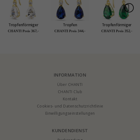
Tropfenförmiger
Tropfen
Tropfenförmiger
Ohrringe in 14 Karat
dunkelblauem
Ohrringe in 14 Karat
367,-
344,-
352,-
CHANTI Preis
CHANTI Preis
CHANTI Preis
Gold mit Zirkon -
Goldohrringe in 14
Gold mit
Gold Collection
Karat Gold mit
Synthetischer
synthetische Saphir
Smaragd und Zirkon
und Zirkon - Gold
- Gold Collection
Collection
INFORMATION
Über CHANTI
CHANTI Club
Kontakt
Cookies- und Datenschutzrichtlinie
Einwilligungseinstellungen
KUNDENDIENST