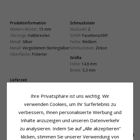
Produktinformation
Schmuckstein
Weitere Wörter:
15 mm
Stückzahl:
2
Ohrringe:
Halbkreolen
Schliff:
Facettenschliff
Metall:
Silber
Farbe:
Weißem
Metall:
Vergoldetem Sterlingsilber
Schmuckstein:
Zirkon
Oberfläche:
Polierter
Größe
Höhe:
14,8 mm
Breite:
5,3 mm
Lieferzeit
Lieferzeit:
4-5 Werktage
Ihre Privatsphäre ist uns wichtig. Wir
VERWANDTE PRODUKTE
verwenden Cookies, um Ihr Surferlebnis zu
verbessern, Ihnen personalisierte Werbung und
SALE
60%
Inhalte anzuzeigen und unseren Datenverkehr
zu analysieren. Indem Sie auf „Alle akzeptieren“
klicken, stimmen Sie unserer Verwendung von