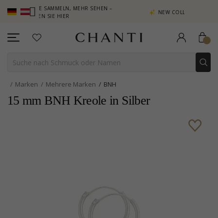
NKTE SAMMELN, MEHR SEHEN –
NEW COLLECTION | AURA
CKEN SIE HIER
Marken
Mehrere Marken
BNH
15 mm BNH Kreole in Silber