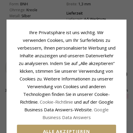
Form:
BNH
Breite:
1,3 mm
Ohrringe:
Kreole
Lieferzeit
Metall:
Silber
Lieferzeit:
4-5 Werktage
Oberfläche:
Polierter
Verschluss:
Kippverschluss
Ihre Privatsphäre ist uns wichtig. Wir
verwenden Cookies, um Ihr Surferlebnis zu
VERWANDTE PRODUKTE
verbessern, Ihnen personalisierte Werbung und
Inhalte anzuzeigen und unseren Datenverkehr
SALE
25%
zu analysieren. Indem Sie auf „Alle akzeptieren“
klicken, stimmen Sie unserer Verwendung von
Cookies zu. Weitere Informationen zu unserer
Verwendung von Cookies und anderen
30 mm BNH Kreole in
60 mm BNH Kreole in
30 mm BNH Kreole in
Technologien finden Sie in unserer Cookie-
Silber
Silber
Silber
EXTRA
26,-
53,-
80,-
CHANTI Preis
CHANTI Preis
Richtlinie.
Cookie-Richtlinie
und auf der Google
Business Data Answers-Website.
Google
KUNDEN KAUFTEN AUCH
Business Data Answers
ALLE AKZEPTIEREN