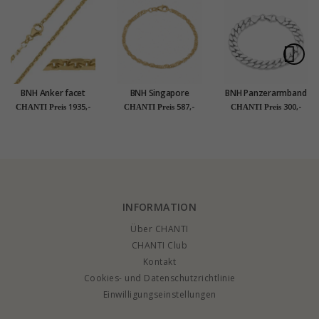
BNH Anker facet
BNH Singapore
BNH Panzerarmband
halskette aus 14
Armband aus 14
aus Silber 18,5 cm x
1935,-
587,-
300,-
CHANTI Preis
CHANTI Preis
CHANTI Preis
Karat Gold 45 cm x
Karat Gold 17 cm x
9,0 mm
2,0 mm
2,9 mm
INFORMATION
Über CHANTI
CHANTI Club
Kontakt
Cookies- und Datenschutzrichtlinie
Einwilligungseinstellungen