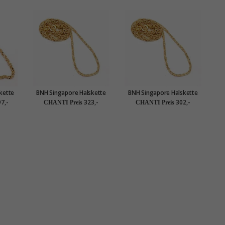
kette
BNH Singapore Halskette
BNH Singapore Halskette
0 cm x
aus 14 Karat Gold 40 cm x
aus 14 Karat Gold 38 cm x
7,-
323,-
302,-
CHANTI Preis
CHANTI Preis
1,5 mm
1,5 mm