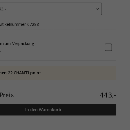
Artikelnummer
67288
emium-Verpackung
,-
nen 22 CHANTI point
443,-
reis
In den Warenkorb