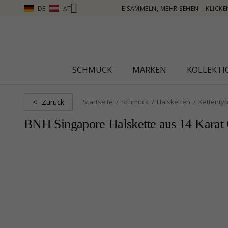
DE
AT
SEHEN – KLICKEN SIE HIER
SCHMUCK
MARKEN
KOLLEKT
Zurück
<
Startseite
Schmuck
Halsketten
Kettenty
BNH Singapore Halskette aus 14 Karat