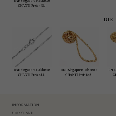
BNH Singapore Halskette
aus 14 Karat Gold 55 cm x
443,-
CHANTI Preis
1,5 mm
DIE
BNH Singapore Halskette
BNH Singapore Halskette
BNH 
aus 14 Karat Weißgold 45
aus 14 Karat Gold 55 cm x
aus 
454,-
846,-
CHANTI Preis
CHANTI Preis
CH
cm x 1,5 mm
2,3 mm
INFORMATION
Über CHANTI