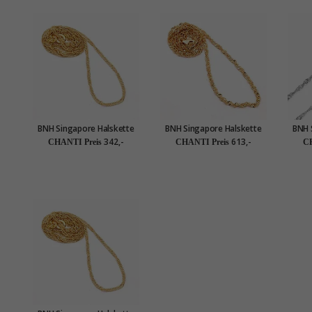
BNH Singapore Halskette
BNH Singapore Halskette
BNH 
aus 14 Karat Gold 42 cm x
aus 14 Karat Gold 38 cm x
aus 
342,-
613,-
CHANTI Preis
CHANTI Preis
CH
1,5 mm
2,3 mm