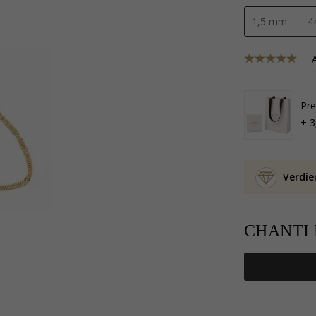
Pr
+ 3
Verdie
CHANTI P