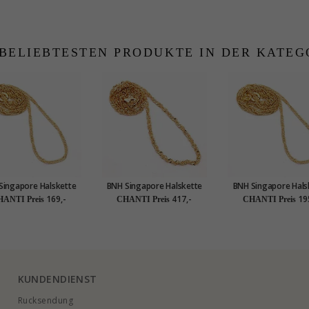
 BELIEBTESTEN PRODUKTE IN DER KATEG
Singapore Halskette
BNH Singapore Halskette
BNH Singapore Hals
8 Karat Gold 38 cm x
aus 8 Karat Gold 50 cm x
aus 8 Karat Gold 42
169,-
417,-
19
ANTI Preis
CHANTI Preis
CHANTI Preis
1,5 mm
2,3 mm
1,5 mm
KUNDENDIENST
Rucksendung