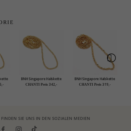
ORIE
kette
BNH Singapore Halskette
BNH Singapore Halskette
B
 cm x
aus 14 Karat Gold 42 cm x
aus 8 Karat Gold 38 cm x
a
5,-
342,-
319,-
CHANTI Preis
CHANTI Preis
1,5 mm
2,3 mm
FINDEN SIE UNS IN DEN SOZIALEN MEDIEN