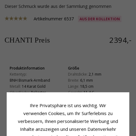
Dieser Schmuck wurde aus der Sammlung genommen
Artikelnummer
6537
AUS DER KOLLEKTION
2394,-
CHANTI Preis
Produktinformation
Größe
Kettentyp:
Drahtdicke:
2,1 mm
BNH Bismark-Armband
Breite:
6,1 mm
Metall:
14 Karat Gold
Länge:
18,5 cm
Oberfläche:
Polierter
Gewicht:
11,4 G
Lieferzeit
Ihre Privatsphäre ist uns wichtig. Wir
Lieferzeit:
4-5 Werktage
verwenden Cookies, um Ihr Surferlebnis zu
verbessern, Ihnen personalisierte Werbung und
VERWANDTE PRODUKTE
Inhalte anzuzeigen und unseren Datenverkehr