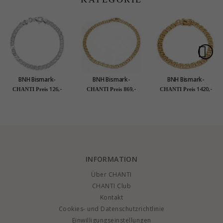
BNH Bismark-
BNH Bismark-
BNH Bismark-
Armband aus Silber
Armband aus 14
Armband aus 14
126,-
869,-
1420,-
CHANTI Preis
CHANTI Preis
CHANTI Preis
18,5 cm x 5,0 mm
Karat Gold 18,5 cm x
Karat Gold 17 cm x
3,5 mm
4,5 mm
INFORMATION
Über CHANTI
CHANTI Club
Kontakt
Cookies- und Datenschutzrichtlinie
Einwilligungseinstellungen