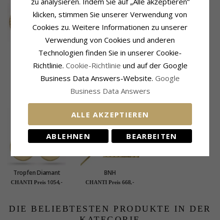
zu analysieren. Indem Sie auf „Alle akzeptieren“
klicken, stimmen Sie unserer Verwendung von
Cookies zu. Weitere Informationen zu unserer
Verwendung von Cookies und anderen
Technologien finden Sie in unserer Cookie-
BNH Bismark-
BNH Bismark-
Richtlinie.
Cookie-Richtlinie
und auf der Google
Armband aus 8 Karat
Armband aus 8 Karat
603,-
558,-
CHANTI Preis
CHANTI Preis
Gold 18,5 cm x 3,5
Gold 21,0 cm x 3,5
Business Data Answers-Website.
Google
mm
mm
Business Data Answers
KUNDEN KAUFTEN AUCH
ALLE AKZEPTIEREN
ABLEHNEN
BEARBEITEN
Tropfen Diamant
BNH
Ohrstecker in 14
Veneziahalskette aus
1054,-
668,-
CHANTI Preis
CHANTI Preis
Karat Gold mit
14 Karat Gold 50 cm
Diamant
x 1,0 mm
DIE BELIEBTESTEN PRODUKTE IN DER
KATEGORIE